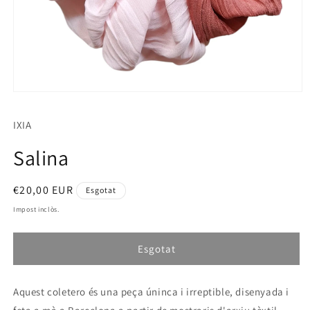
Obrir
element
multimèdia
IXIA
1
en
una
Salina
finestra
modal
Preu
€20,00 EUR
Esgotat
habitual
Impost inclòs.
Esgotat
Aquest coletero és una peça úninca i irreptible, disenyada i