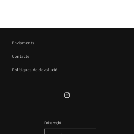
Enviaments
Contacte
Polítiques de devolució
Translation
missing:
ca.general.social.links.instagram
País/regió