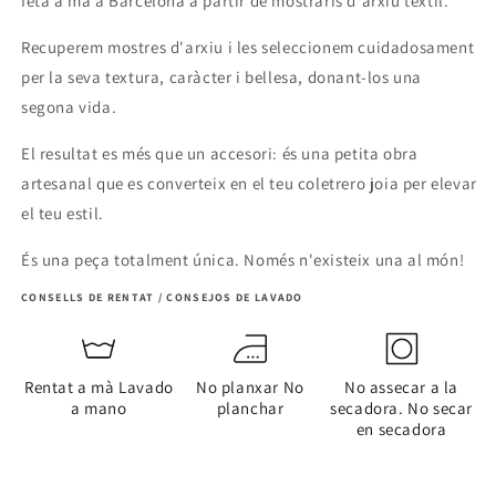
feta a mà a Barcelona a partir de mostraris d'arxiu tèxtil.
Recuperem mostres d'arxiu i les seleccionem cuidadosament
per la seva textura, caràcter i bellesa, donant-los una
segona vida.
El resultat es més que un accesori: és una petita obra
artesanal que es converteix en el teu coletrero joia per elevar
el teu estil.
És una peça totalment única. Només n'existeix una al món!
CONSELLS DE RENTAT / CONSEJOS DE LAVADO
Rentat a mà Lavado
No planxar No
No assecar a la
a mano
planchar
secadora. No secar
en secadora
Share