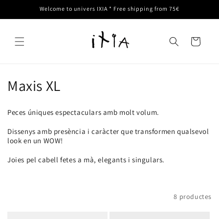
directament
Welcome to univers IXIA * Free shipping from 75€
al
contingut
Translation missin
ca.templates.cart.
C
Maxis XL
o
Peces úniques espectaculars amb molt volum.
l
Dissenys amb presència i caràcter que transformen qualsevol
·
look en un WOW!
l
Joies pel cabell fetes a mà, elegants i singulars.
e
c
Filtrar i ordenar
8 productes
c