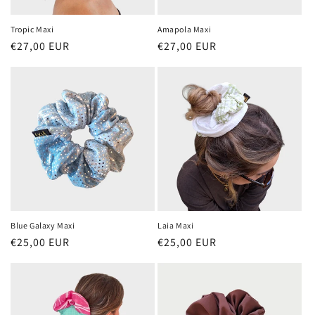
Tropic Maxi
Amapola Maxi
Preu
€27,00 EUR
Preu
€27,00 EUR
habitual
habitual
Blue Galaxy Maxi
Laia Maxi
Preu
€25,00 EUR
Preu
€25,00 EUR
habitual
habitual