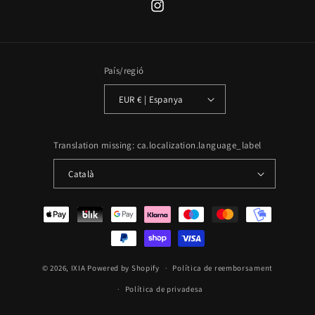
Translation
missing:
ca.general.social.links.instagram
País/regió
EUR € | Espanya
Translation missing: ca.localization.language_label
Català
Formes
de
pagament
© 2026,
IXIA
Powered by Shopify
Política de reemborsament
Política de privadesa