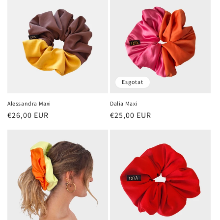
i
ó
:
Esgotat
Alessandra Maxi
Dalia Maxi
Preu
€26,00 EUR
Preu
€25,00 EUR
habitual
habitual