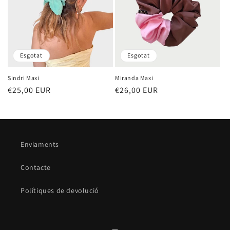
Esgotat
Esgotat
Sindri Maxi
Miranda Maxi
Preu
€25,00 EUR
Preu
€26,00 EUR
habitual
habitual
Enviaments
Contacte
Polítiques de devolució