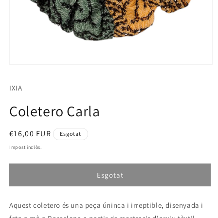
Obrir
element
multimèdia
IXIA
1
en
una
Coletero Carla
finestra
modal
Preu
€16,00 EUR
Esgotat
habitual
Impost inclòs.
Esgotat
Aquest coletero és una peça úninca i irreptible, disenyada i