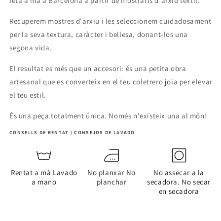
feta a mà a Barcelona a partir de mostraris d'arxiu tèxtil.
Recuperem mostres d'arxiu i les seleccionem cuidadosament
per la seva textura, caràcter i bellesa, donant-los una
segona vida.
El resultat es més que un accesori: és una petita obra
artesanal que es converteix en el teu coletrero joia per elevar
el teu estil.
És una peça totalment única. Només n'existeix una al món!
CONSELLS DE RENTAT / CONSEJOS DE LAVADO
Rentat a mà Lavado
No planxar No
No assecar a la
a mano
planchar
secadora. No secar
en secadora
Share