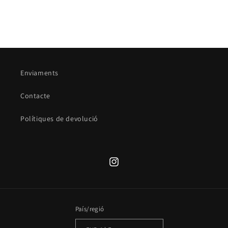
Enviaments
Contacte
Polítiques de devolució
Translation
missing:
ca.general.social.links.instagram
País/regió