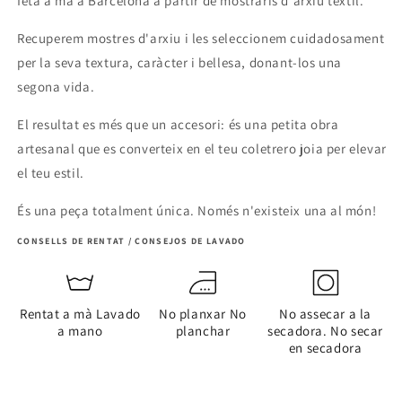
feta a mà a Barcelona a partir de mostraris d'arxiu tèxtil.
Recuperem mostres d'arxiu i les seleccionem cuidadosament
per la seva textura, caràcter i bellesa, donant-los una
segona vida.
El resultat es més que un accesori: és una petita obra
artesanal que es converteix en el teu coletrero joia per elevar
el teu estil.
És una peça totalment única. Només n'existeix una al món!
CONSELLS DE RENTAT / CONSEJOS DE LAVADO
Rentat a mà Lavado
No planxar No
No assecar a la
a mano
planchar
secadora. No secar
en secadora
Share