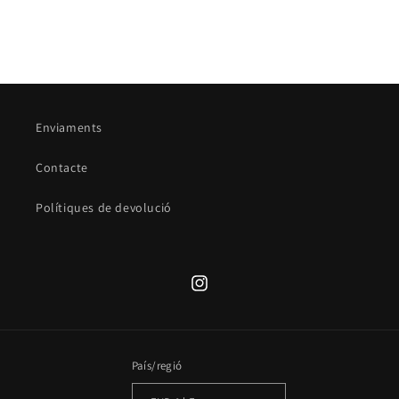
Enviaments
Contacte
Polítiques de devolució
Translation
missing:
ca.general.social.links.instagram
País/regió