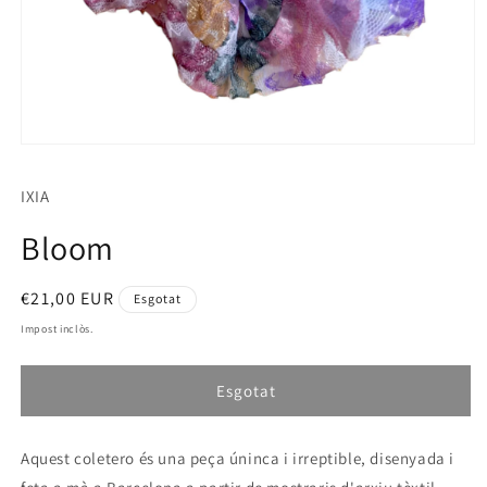
Obrir
element
multimèdia
IXIA
1
en
una
Bloom
finestra
modal
Preu
€21,00 EUR
Esgotat
habitual
Impost inclòs.
Esgotat
Aquest coletero és una peça úninca i irreptible, disenyada i