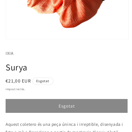
Obrir
element
multimèdia
IXIA
1
en
una
Surya
finestra
modal
Preu
€21,00 EUR
Esgotat
habitual
Impost inclòs.
Esgotat
Aquest coletero és una peça úninca i irreptible, disenyada i