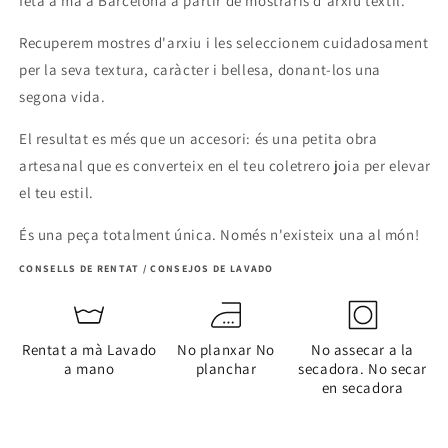
feta a mà a Barcelona a partir de mostraris d'arxiu tèxtil.
Recuperem mostres d'arxiu i les seleccionem cuidadosament
per la seva textura, caràcter i bellesa, donant-los una
segona vida.
El resultat es més que un accesori: és una petita obra
artesanal que es converteix en el teu coletrero joia per elevar
el teu estil.
És una peça totalment única. Només n'existeix una al món!
CONSELLS DE RENTAT / CONSEJOS DE LAVADO
Rentat a mà Lavado
No planxar No
No assecar a la
a mano
planchar
secadora. No secar
en secadora
Share