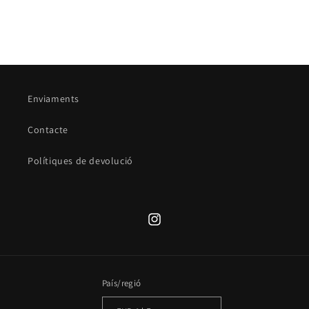
Enviaments
Contacte
Polítiques de devolució
Translation
missing:
ca.general.social.links.instagram
País/regió