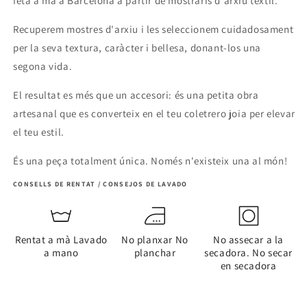
feta a mà a Barcelona a partir de mostraris d'arxiu tèxtil.
Recuperem mostres d'arxiu i les seleccionem cuidadosament
per la seva textura, caràcter i bellesa, donant-los una
segona vida.
El resultat es més que un accesori: és una petita obra
artesanal que es converteix en el teu coletrero joia per elevar
el teu estil.
És una peça totalment única. Només n'existeix una al món!
CONSELLS DE RENTAT / CONSEJOS DE LAVADO
Rentat a mà Lavado
No planxar No
No assecar a la
a mano
planchar
secadora. No secar
en secadora
Share