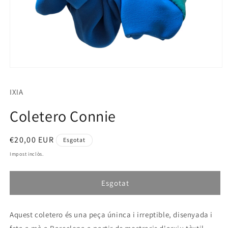
Obrir
element
multimèdia
IXIA
1
en
una
Coletero Connie
finestra
modal
Preu
€20,00 EUR
Esgotat
habitual
Impost inclòs.
Esgotat
Aquest coletero és una peça úninca i irreptible, disenyada i