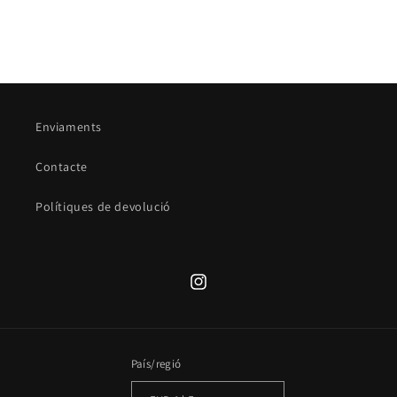
Enviaments
Contacte
Polítiques de devolució
Translation
missing:
ca.general.social.links.instagram
País/regió