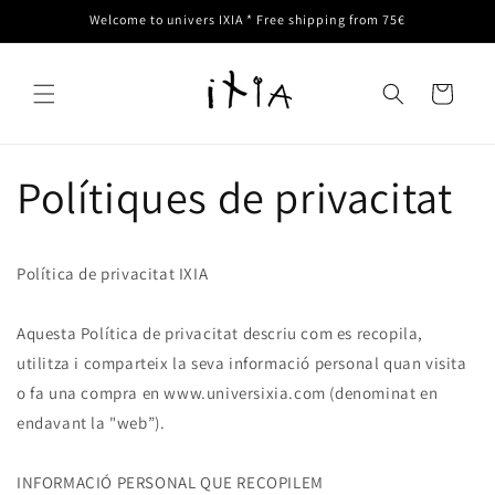
directament
Welcome to univers IXIA * Free shipping from 75€
al
contingut
Translation missin
ca.templates.cart.
Polítiques de privacitat
Política de privacitat IXIA
Aquesta Política de privacitat descriu com es recopila,
utilitza i comparteix la seva informació personal quan visita
o fa una compra en www.universixia.com (denominat en
endavant la "web”).
INFORMACIÓ PERSONAL QUE RECOPILEM