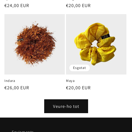
Preu
€24,00 EUR
Preu
€20,00 EUR
habitual
habitual
Esgotat
Indara
Maya
Preu
€26,00 EUR
Preu
€20,00 EUR
habitual
habitual
Veure-ho tot