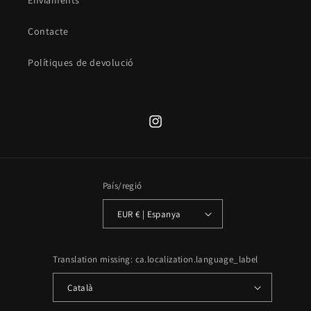
Enviaments
Contacte
Polítiques de devolució
Translation
missing:
ca.general.social.links.instagram
País/regió
EUR € | Espanya
Translation missing: ca.localization.language_label
Català